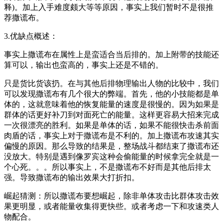
释)。加上入手难度颇大等等原因，事实上我们暂时不是很推
荐撒谎布。
3.优缺点概述：
事实上撒谎布在属性上是蛮适合当后排的。加上附带的技能还
算可以，输出也蛮高的，事实上还是不错的。
只是货比货该扔。在与其他后排物理输出人物的比较中，我们
可以发现撒谎布有几个很大的弊端。首先，他的小技能都是单
体的，这就意味着他的恢复能量的速度是很慢的。因为如果是
群体的话更好补刀到对面死亡的能量。这样更容易大招来完成
一次很漂亮的胜利。如果是单体的话，如果不能很快击杀前面
肉盾的话，事实上对于撒谎布是不利的。加上撒谎布攻速其实
偏慢的原因。那么导致的结果是，整场战斗都结束了撒谎布还
没放大。特别是遇到像罗宾这种会偷能量的时候拿完全就是一
个心死。。。所以事实上，不是撒谎布不好而是其他后排太
强。导致撒谎布的输出效果大打折扣。
崛起猜测：所以撒谎布要想崛起，除非单体攻击比群体攻击效
果更明显，或者能量收集得更快些。或者考虑一下和攻速类人
物配合。